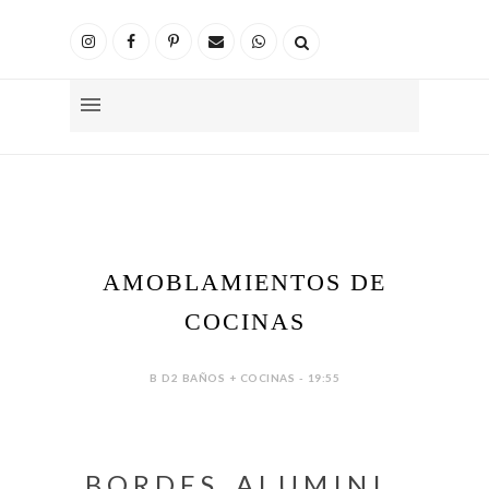
AMOBLAMIENTOS DE
COCINAS
B D2 BAÑOS + COCINAS - 19:55
B O R D E S A L U M I N I