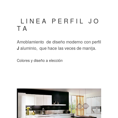
L I N E A P E R F I L J O
T A
Amoblamiento de diseño moderno con perfil
J
aluminio, que hace las veces de manija.
Colores y diseño a elección