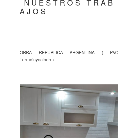
N U E S T R O S T R A B
A J O S
OBRA REPUBLICA ARGENTINA ( PVC
Termoinyectado )